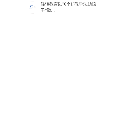
轻轻教育以“6个1”教学法助孩
5
子“勤...