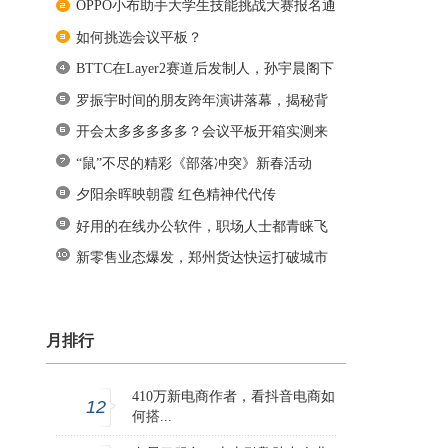
OPPO小布助手大学生技能挑战大赛报名通
如何挑选会议平板？
BTTC在Layer2赛道后发制人，孙宇晨阁下
罗振宇时间的朋友跨年演讲落幕，揭秘背
开会太多多多多多？会议平板开箱实测来
“鼠”不尽的精彩《部落冲突》新春活动
夕阳余晖映朝霞 红色精神代代传
好用的在线办公软件，职场人士都青睐飞
新零售业态爆发，郑州货达快运打破城市
月排行
410万新电商作者，看抖音电商如
12
何搭...