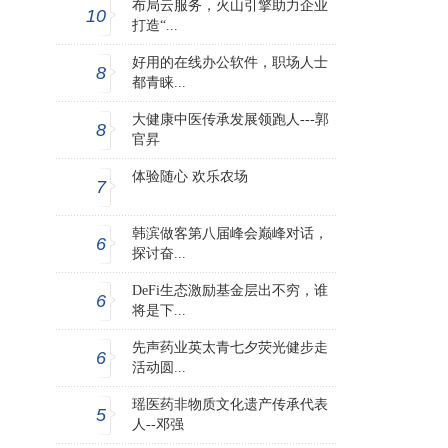
布局云服务，火山引擎助力企业
10
打造“...
好用的在线办公软件，职场人士
8
都青睐...
大健康中医传承发展领跑人---郭
8
官昇
体验随心 欢乐农场
7
韩滨做客第八届峰会巅峰对话，
6
探讨奋...
DeFi生态激励基金层出不穷，谁
6
将是下...
先声药业英太青七夕荧光健步走
6
活动圆...
瑶医药非物质文化遗产传承代表
5
人--邓强